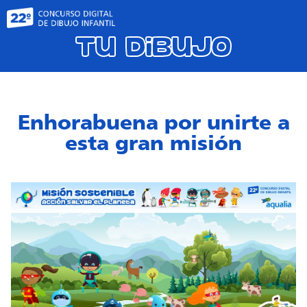
Tu dibujo
Enhorabuena por unirte a
esta gran misión