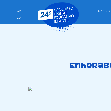
CAT
APREND
GAL
Enhorabu