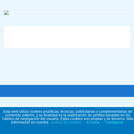
Esta web utiliza cookies analíticas, técnicas, publicitarias y complementarias de
contenido externo, y su finalidad es la elaboración de perfiles basadas en los
hábitos de navegación del usuario. Estas cookies son propias y de terceros. Más
información en nuestra
política de cookies.
-
Aceptar
-
Configurar