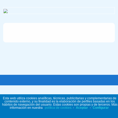
Esta web utiliza cookies analíticas, técnicas, publicitarias y complementarias de
contenido externo, y su finalidad es la elaboración de perfiles basadas en los
hábitos de navegación del usuario. Estas cookies son propias y de terceros. Más
información en nuestra
política de cookies.
-
Aceptar
-
Configurar