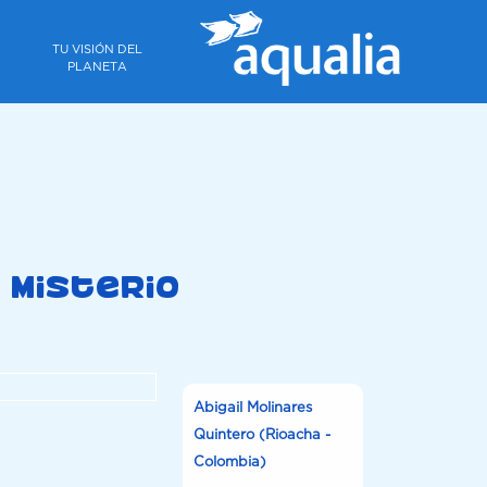
TU VISIÓN DEL
PLANETA
 misterio
Abigail Molinares
Quintero (Rioacha -
Colombia)