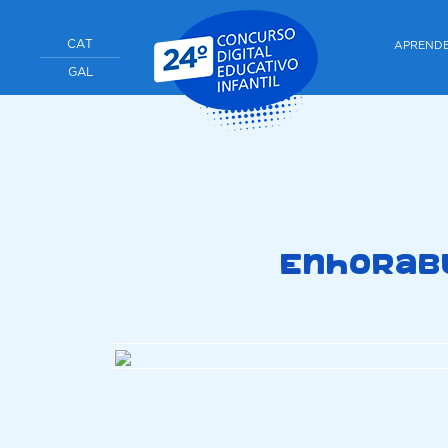
CAT
APREND
GAL
Enhorabu